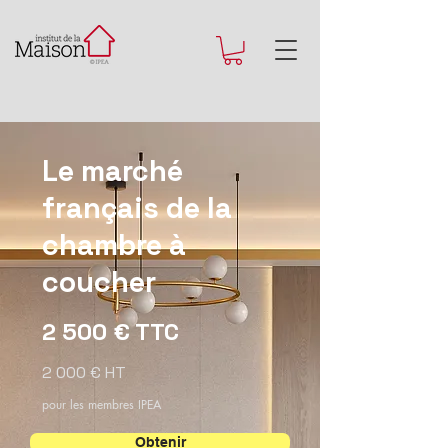
Le marché
français de la
chambre à
coucher
2 500 € TTC
2 000 € HT
pour les membres IPEA
Obtenir