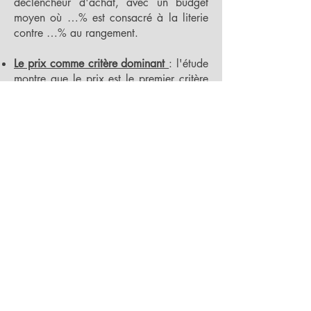
déclencheur d'achat, avec un budget
moyen où …% est consacré à la literie
contre …% au rangement.
Le prix comme critère dominant
: l'étude
montre que le prix est le premier critère
d'achat pour …% à …% des produits de
chambre, suivi de la dimension (…% à
…%) et de la qualité, tandis que le
confort n'arrive en tête que pour les
matelas (…% des achats) et que la
fabrication française reste marginale (…
% à …% selon les produits).
Des budgets contenus et réalistes
:
l'étude dévoile que …% des ménages ne
sont pas prêts à investir plus de … euros
pour le réaménagement complet de leur
chambre (literie + meublant), avec …%
qui se limitent à moins de 1.000 euros,
révélant une forte sensibilité au prix