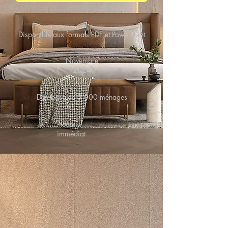
Disponible aux formats PDF et PowerPoint
Novembre
2024
Database de 3 000 ménages
Accès
immédiat