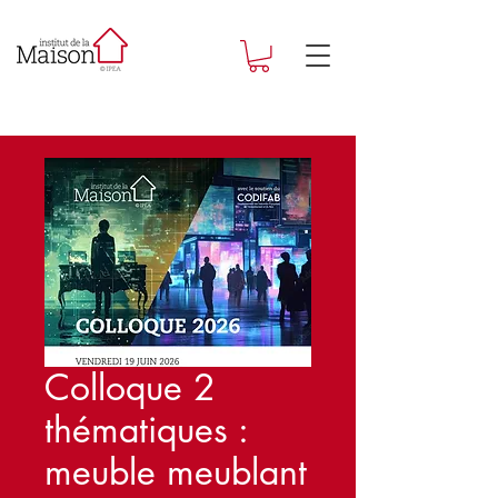
Colloque 2
thématiques :
meuble meublant