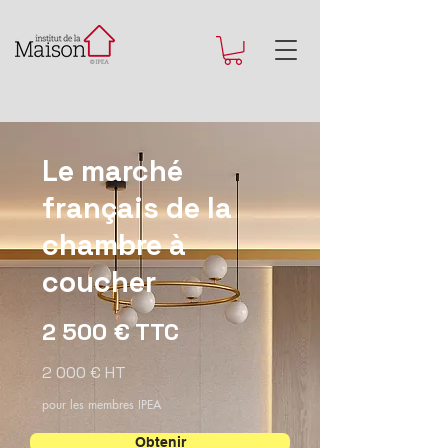
Le marché
français de la
chambre à
coucher
2 500 € TTC
2 000 € HT
pour les membres IPEA
Obtenir