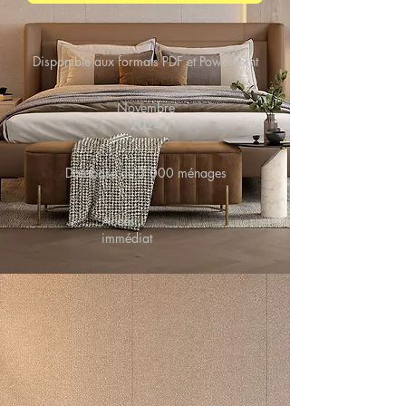
Disponible aux formats PDF et PowerPoint
Novembre
2024
Database de 3 000 ménages
Accès
immédiat