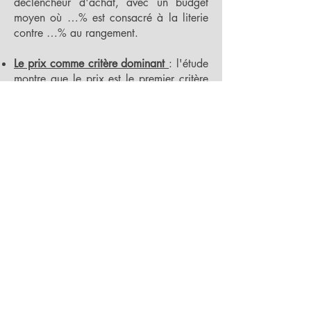
déclencheur d'achat, avec un budget
moyen où …% est consacré à la literie
contre …% au rangement.
Le prix comme critère dominant
: l'étude
montre que le prix est le premier critère
d'achat pour …% à …% des produits de
chambre, suivi de la dimension (…% à
…%) et de la qualité, tandis que le
confort n'arrive en tête que pour les
matelas (…% des achats) et que la
fabrication française reste marginale (…
% à …% selon les produits).
Des budgets contenus et réalistes
:
l'étude dévoile que …% des ménages ne
sont pas prêts à investir plus de … euros
pour le réaménagement complet de leur
chambre (literie + meublant), avec …%
qui se limitent à moins de 1.000 euros,
révélant une forte sensibilité au prix