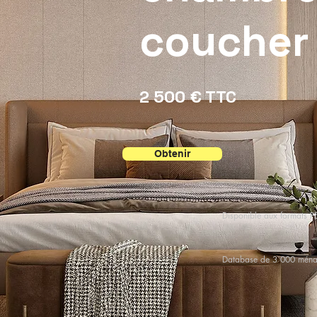
coucher
2 500 € TTC
Obtenir
Disponible aux formats P
Database de 3 000 mén