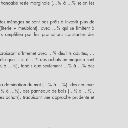
n française reste marginale (…% à …% selon les
es ménages ne sont pas prêts à investir plus de
iterie + meublant), avec …% qui se limitent à
ix amplifiée par les promotions constantes des
 croissant d'Internet avec …% des lits adultes, …
révèle que …% à …% des achats en magasin sont
ix (…% à …%), tandis que seulement …% à …% des
ie la domination du mat (…% à …%), des couleurs
it (…% à …%), des panneaux de bois (…% à …%),
s achats), traduisant une approche prudente et