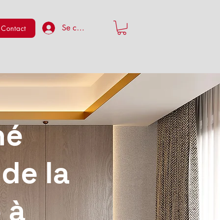
Se connecter
Contact
hé
 de la
 à