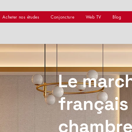
Acheter nos études
Conjoncture
Web TV
Blog
Le marc
français
chambre