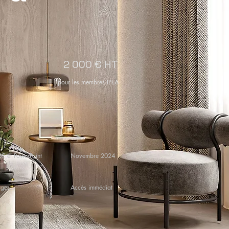
2 000 € HT
pour les membres IPEA
DF et PowerPoint
Novembre 2024
ages
Accès immédiat