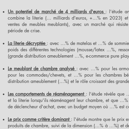
Un potentiel de marché de 4 milliards d'euros
: l'étude a
combine la literie (… milliards d'euros, +…% en 2023) et
ventes de meubles meublants), avec un marché qui résist
période de crise.
La literie décryptée
: avec …% de matelas et …% de sommiers d
poids des différentes technologies (mousse/latex …%, resso
(grande distribution ameublement …%, e-commerce pure play
Le meublant de chambre analysé
: avec …% pour les armoi
pour les commodes/chevets, et …% pour les chambres béb
distribution ameublement (…%) et le rôle croissant des grande
Les comportements de réaménagement
: l'étude révèle que
et la literie lorsqu'ils réaménagent leur chambre, et que …% 
de déclencheur d'achat, avec un budget moyen où …% est co
Le prix comme critère dominant
: l'étude montre que le prix
produits de chambre, suivi de la dimension (…% à …%) et de la