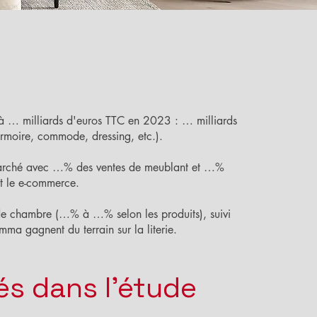
 à … milliards d'euros TTC en 2023 : … milliards
 armoire, commode, dressing, etc.).
marché avec …% des ventes de meublant et …%
et le e-commerce.
de chambre (…% à …% selon les produits), suivi
ma gagnent du terrain sur la literie.
és dans l'étude