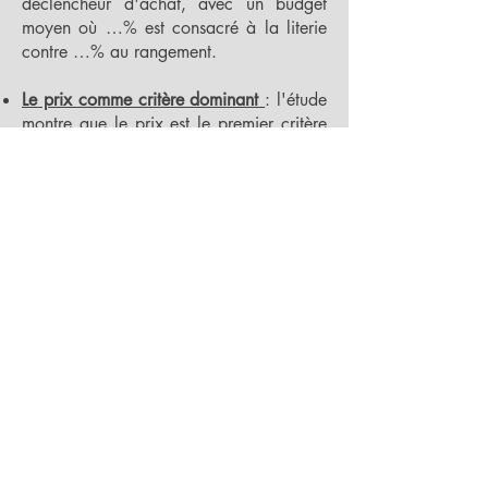
déclencheur d'achat, avec un budget
moyen où …% est consacré à la literie
contre …% au rangement.
Le prix comme critère dominant
: l'étude
montre que le prix est le premier critère
d'achat pour …% à …% des produits de
chambre, suivi de la dimension (…% à
…%) et de la qualité, tandis que le
confort n'arrive en tête que pour les
matelas (…% des achats) et que la
fabrication française reste marginale (…
% à …% selon les produits).
Des budgets contenus et réalistes
:
l'étude dévoile que …% des ménages ne
sont pas prêts à investir plus de … euros
pour le réaménagement complet de leur
chambre (literie + meublant), avec …%
qui se limitent à moins de 1.000 euros,
révélant une forte sensibilité au prix