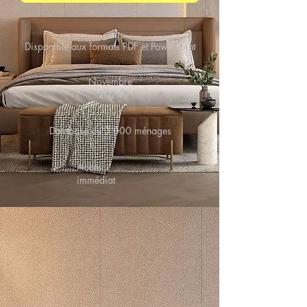
Disponible aux formats PDF et PowerPoint
Novembre
2024
Database de 3 000 ménages
Accès
immédiat