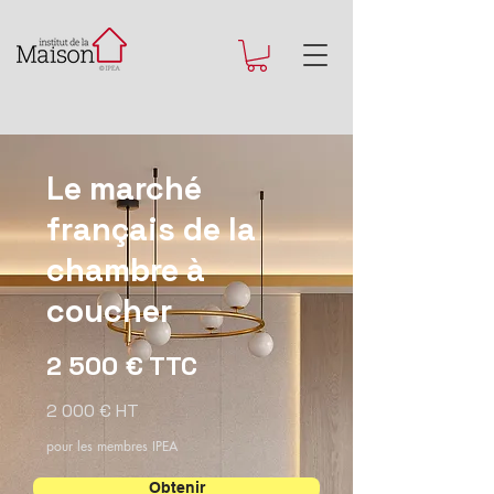
Le marché
français de la
chambre à
coucher
2 500 € TTC
2 000 € HT
pour les membres IPEA
Obtenir