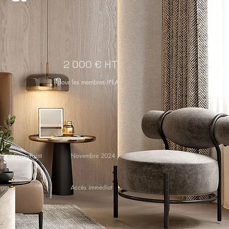
2 000 € HT
pour les membres IPEA
DF et PowerPoint
Novembre 2024
ages
Accès immédiat