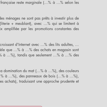
n française reste marginale (…% à …% selon les
es ménages ne sont pas prêts à investir plus de
iterie + meublant), avec …% qui se limitent à
ix amplifiée par les promotions constantes des
 croissant d'Internet avec …% des lits adultes, …
révèle que …% à …% des achats en magasin sont
ix (…% à …%), tandis que seulement …% à …% des
ie la domination du mat (…% à …%), des couleurs
it (…% à …%), des panneaux de bois (…% à …%),
s achats), traduisant une approche prudente et