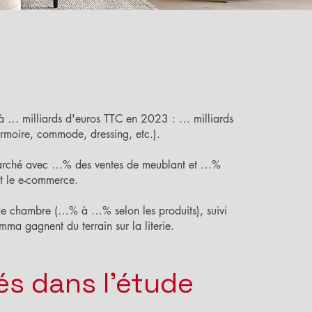
 à … milliards d'euros TTC en 2023 : … milliards
 armoire, commode, dressing, etc.).
marché avec …% des ventes de meublant et …%
et le e-commerce.
de chambre (…% à …% selon les produits), suivi
ma gagnent du terrain sur la literie.
és dans l'étude