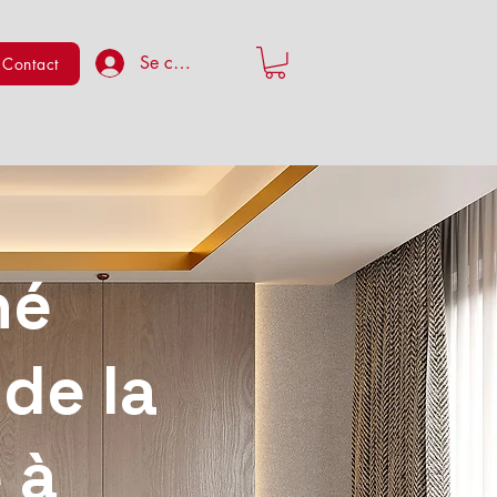
Se connecter
Contact
hé
 de la
 à