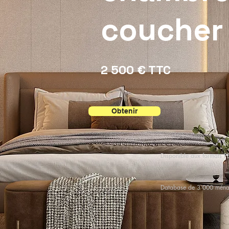
coucher
2 500 € TTC
Obtenir
Disponible aux formats P
Database de 3 000 mén