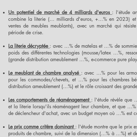
Un potentiel de marché de 4 milliards d'euros
: l'étude a
combine la literie (… milliards d'euros, +…% en 2023) et
ventes de meubles meublants), avec un marché qui résist
période de crise.
La literie décryptée
: avec …% de matelas et …% de sommiers d
poids des différentes technologies (mousse/latex …%, resso
(grande distribution ameublement …%, e-commerce pure play
Le meublant de chambre analysé
: avec …% pour les armoi
pour les commodes/chevets, et …% pour les chambres béb
distribution ameublement (…%) et le rôle croissant des grande
Les comportements de réaménagement
: l'étude révèle que
et la literie lorsqu'ils réaménagent leur chambre, et que …% 
de déclencheur d'achat, avec un budget moyen où …% est co
Le prix comme critère dominant
: l'étude montre que le prix
produits de chambre, suivi de la dimension (…% à …%) et de la