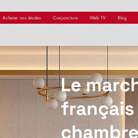
Acheter nos études
Conjoncture
Web TV
Blog
Le marc
français
chambre