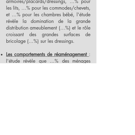
armoires/placards/dressings, …% pour
les lits, …% pour les commodes/chevets,
et …% pour les chambres bébé, l'étude
révèle la domination de la grande
distribution ameublement (…%) et le rôle
croissant des grandes surfaces de
bricolage (…%) sur les dressings.
Les comportements de réaménagement
:
l'étude révèle que …% des ménages
changent à la fois les meubles et la
literie lorsqu'ils réaménagent leur
chambre, et que …% commencent par
la literie qui joue ainsi un rôle de
déclencheur d'achat, avec un budget
moyen où …% est consacré à la literie
contre …% au rangement.
Le prix comme critère dominant
: l'étude
montre que le prix est le premier critère
d'achat pour …% à …% des produits de