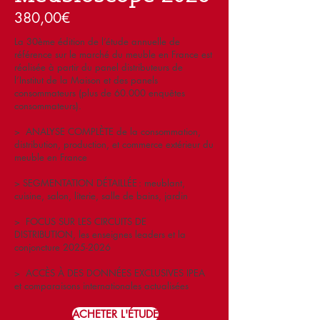
380,00€
La 30ème édition de l’étude annuelle de
référence sur le marché du meuble en France est
réalisée à partir du panel distributeurs de
l’Institut de la Maison et des panels
consommateurs (plus de 60.000 enquêtes
consommateurs).
> ANALYSE COMPLÈTE de la consommation,
distribution, production, et commerce extérieur du
meuble en France
> SEGMENTATION DÉTAILLÉE : meublant,
cuisine, salon, literie, salle de bains, jardin
> FOCUS SUR LES CIRCUITS DE
DISTRIBUTION, les enseignes leaders et la
conjoncture
2025-2026
> ACCÈS À DES DONNÉES EXCLUSIVES IPEA
et comparaisons internationales actualisées
ACHETER L'ÉTUDE