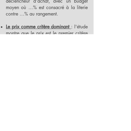
déclencheur d'achat, avec un budget
moyen où …% est consacré à la literie
contre …% au rangement.
Le prix comme critère dominant
: l'étude
montre que le prix est le premier critère
d'achat pour …% à …% des produits de
chambre, suivi de la dimension (…% à
…%) et de la qualité, tandis que le
confort n'arrive en tête que pour les
matelas (…% des achats) et que la
fabrication française reste marginale (…
% à …% selon les produits).
Des budgets contenus et réalistes
:
l'étude dévoile que …% des ménages ne
sont pas prêts à investir plus de … euros
pour le réaménagement complet de leur
chambre (literie + meublant), avec …%
qui se limitent à moins de 1.000 euros,
révélant une forte sensibilité au prix