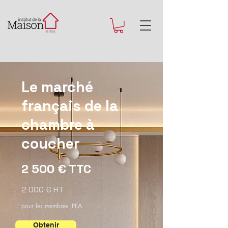
Le marché
français de la
chambre à
coucher
2 500 € TTC
2 000 € HT
pour les membres IPEA
Obtenir