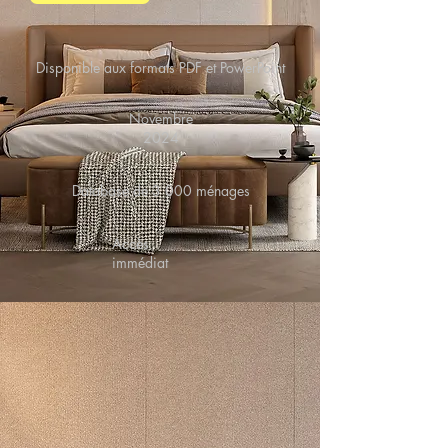
Disponible aux formats PDF et PowerPoint
Novembre
2024
Database de 3 000 ménages
Accès
immédiat