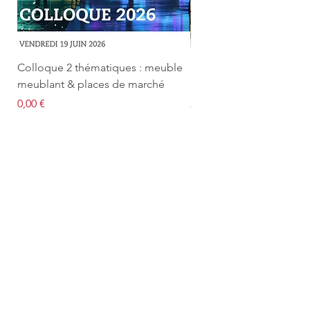
Colloque 2 thématiques : meuble
Le marché français du 
meublant & places de marché
d'occasion
Prix
Prix
0,00 €
2 500,00 €