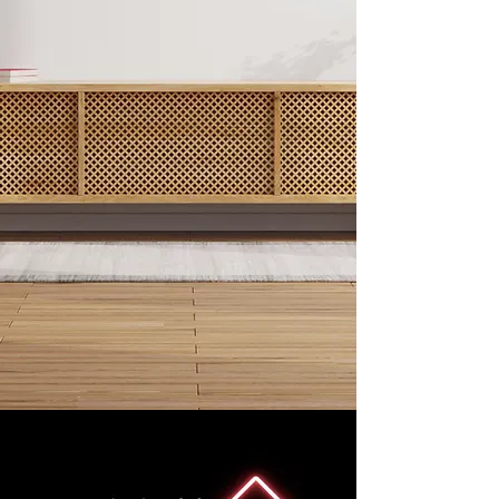
seul Institut spécialisé sur les
marchés de la maison qui
publie des données de
marché et des analyses
grâce à son expertise depuis
plus de 40 ans.
Découvrir les études