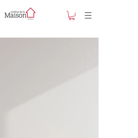
Observer et analyser
les marchés de la
maison pour vous
accompagner dans
votre stratégie.
L’Institut de la Maison est le